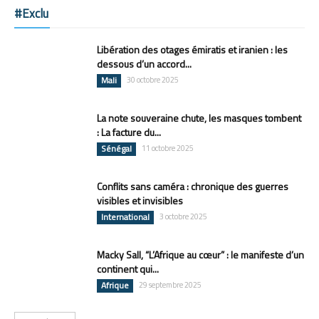
#Exclu
Libération des otages émiratis et iranien : les
dessous d’un accord...
Mali
30 octobre 2025
La note souveraine chute, les masques tombent
: La facture du...
Sénégal
11 octobre 2025
Conflits sans caméra : chronique des guerres
visibles et invisibles
International
3 octobre 2025
Macky Sall, “L’Afrique au cœur” : le manifeste d’un
continent qui...
Afrique
29 septembre 2025