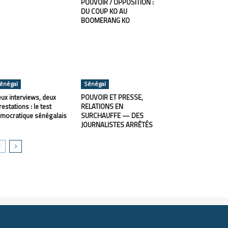
POUVOIR / OPPOSITION :
DU COUP KO AU
BOOMERANG KO
énégal
Sénégal
ux interviews, deux
POUVOIR ET PRESSE,
restations : le test
RELATIONS EN
mocratique sénégalais
SURCHAUFFE — DES
JOURNALISTES ARRÊTÉS