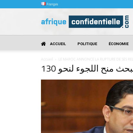
Français
Afrique
Confidentielle
ACCUEIL
POLITIQUE
ÉCONOMIE
Accueil
LE MAROC ANNONCE LA RUPTURE DE SES RE
 منح اللجوء لنحو 130