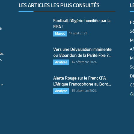
LES ARTICLES LES PLUS CONSULTÉS
L
Football, l’Algérie humiliée par la
Po
FIFA !
e
S
Maroc
14 août 2021
M
Vers une Dévaluation Imminente
Af
te.
ou l’Abandon de la Parité Fixe ?...
Ma
es
Analyse
14 décembre 2024
So
D
Alerte Rouge sur le Franc CFA :
L’Afrique Francophone au Bord...
re
Cô
Analyse
15 décembre 2024
G