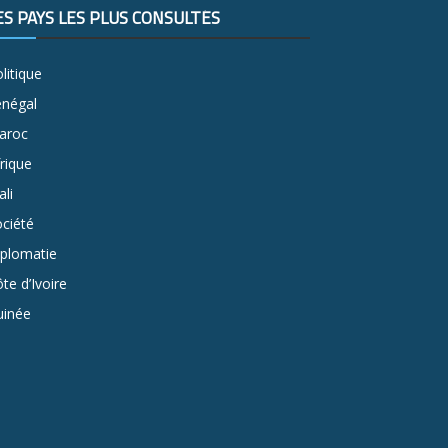
ES PAYS LES PLUS CONSULTÉS
litique
énégal
aroc
rique
li
ciété
iplomatie
te d’Ivoire
uinée