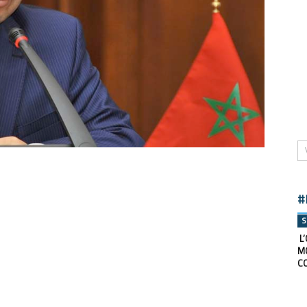
#
S
L’
M
C