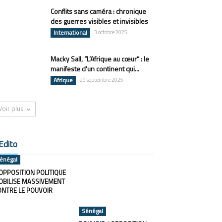
Conflits sans caméra : chronique
des guerres visibles et invisibles
International
3 octobre 2025
Macky Sall, “L’Afrique au cœur” : le
manifeste d’un continent qui...
Afrique
29 septembre 2025
Voir plus
Edito
énégal
OPPOSITION POLITIQUE
OBILISE MASSIVEMENT
ONTRE LE POUVOIR
Sénégal