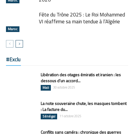
Maroc
Fête du Trône 2025 : Le Roi Mohammed
VI réaffirme sa main tendue à l’Algérie
Maroc
#Exclu
Libération des otages émiratis et iranien : les
dessous d’un accord...
Mali
30 octobre 2025
La note souveraine chute, les masques tombent
: La facture du...
Sénégal
11 octobre 2025
Conflits sans caméra : chronique des guerres