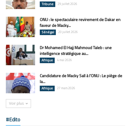
Tribune
29 juillet 2026
ONU : le spectaculaire revirement de Dakar en
faveur de Macky...
Sénégal
20 juillet 2026
Dr Mohamed El Hajj Mahmoud Taleb : une
intelligence stratégique au...
Afrique
4 mai 2026
Candidature de Macky Sall à l’ONU : Le piège de
la...
Afrique
27 mars 2026
Voir plus
#Edito