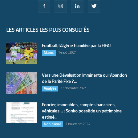
LES ARTICLES LES PLUS CONSULTÉS
Football, l’Algérie humiliée par la FIFA !
Maroc
14 août 2021
Vers une Dévaluation Imminente ou l’Abandon
de la Parité Fixe ?...
Analyse
14 décembre 2024
Foncier, immeubles, comptes bancaires,
véhicules… : Sonko possède un patrimoine
estimé...
Non classé
1 novembre 2024