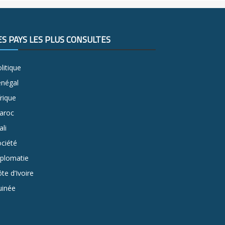
ES PAYS LES PLUS CONSULTÉS
litique
énégal
rique
aroc
li
ciété
iplomatie
te d’Ivoire
uinée