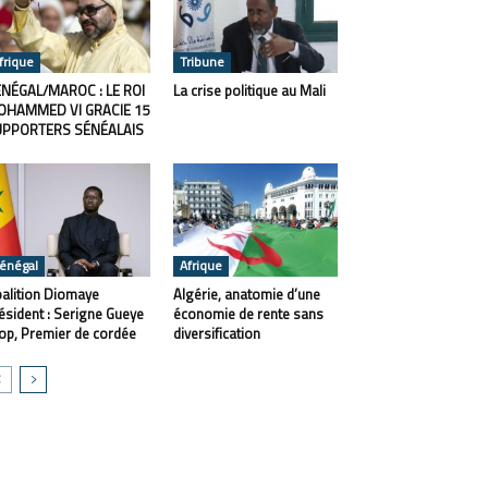
frique
Tribune
NÉGAL/MAROC : LE ROI
La crise politique au Mali
OHAMMED VI GRACIE 15
UPPORTERS SÉNÉALAIS
énégal
Afrique
alition Diomaye
Algérie, anatomie d’une
ésident : Serigne Gueye
économie de rente sans
op, Premier de cordée
diversification