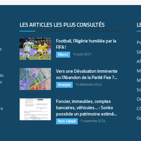
LES ARTICLES LES PLUS CONSULTÉS
L
Football, l’Algérie humiliée par la
Po
FIFA !
e
S
Maroc
14 août 2021
Af
Vers une Dévaluation Imminente
M
te.
ou l’Abandon de la Parité Fixe ?...
Ma
es
Analyse
14 décembre 2024
So
D
Foncier, immeubles, comptes
bancaires, véhicules… : Sonko
re
Cô
possède un patrimoine estimé...
G
Non classé
1 novembre 2024