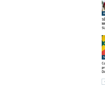
A
SÉ
M
S
S
Co
pr
Di