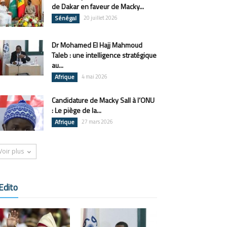
de Dakar en faveur de Macky...
Sénégal
20 juillet 2026
Dr Mohamed El Hajj Mahmoud
Taleb : une intelligence stratégique
au...
Afrique
4 mai 2026
Candidature de Macky Sall à l’ONU
: Le piège de la...
Afrique
27 mars 2026
Voir plus
Edito