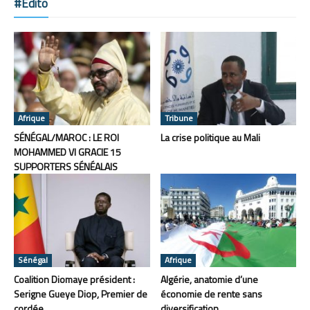
#Edito
Afrique
Tribune
SÉNÉGAL/MAROC : LE ROI
La crise politique au Mali
MOHAMMED VI GRACIE 15
SUPPORTERS SÉNÉALAIS
Sénégal
Afrique
Coalition Diomaye président :
Algérie, anatomie d’une
Serigne Gueye Diop, Premier de
économie de rente sans
cordée
diversification