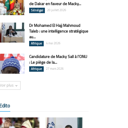
de Dakar en faveur de Macky...
Sénégal
20 juillet 2026
Dr Mohamed El Hajj Mahmoud
Taleb : une intelligence stratégique
au...
Afrique
4 mai 2026
Candidature de Macky Sall à l’ONU
: Le piège de la...
Afrique
27 mars 2026
Voir plus
Edito