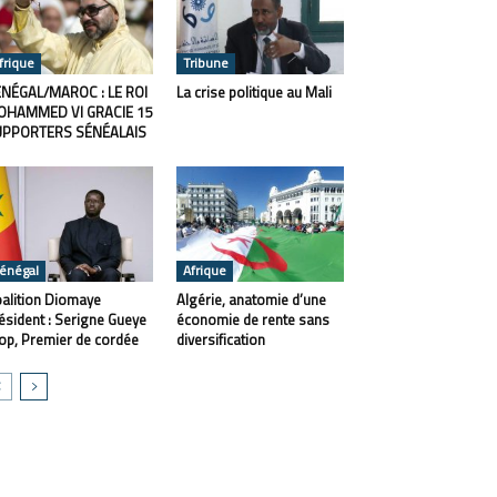
frique
Tribune
NÉGAL/MAROC : LE ROI
La crise politique au Mali
OHAMMED VI GRACIE 15
UPPORTERS SÉNÉALAIS
énégal
Afrique
alition Diomaye
Algérie, anatomie d’une
ésident : Serigne Gueye
économie de rente sans
op, Premier de cordée
diversification