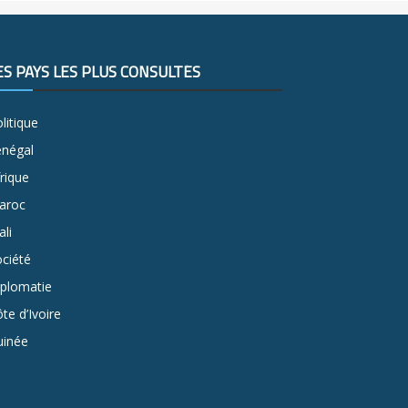
ES PAYS LES PLUS CONSULTÉS
litique
énégal
rique
aroc
li
ciété
iplomatie
te d’Ivoire
uinée