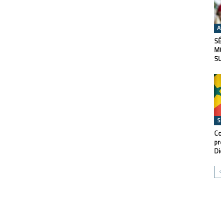
A
SÉ
M
S
S
Co
pr
Di