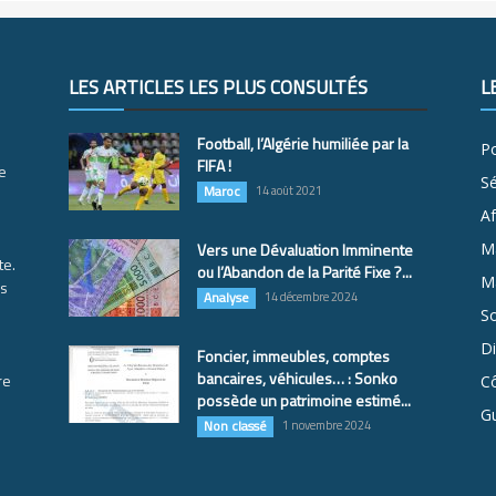
LES ARTICLES LES PLUS CONSULTÉS
L
Football, l’Algérie humiliée par la
Po
FIFA !
e
S
Maroc
14 août 2021
Af
Vers une Dévaluation Imminente
M
te.
ou l’Abandon de la Parité Fixe ?...
Ma
es
Analyse
14 décembre 2024
So
D
Foncier, immeubles, comptes
bancaires, véhicules… : Sonko
re
Cô
possède un patrimoine estimé...
G
Non classé
1 novembre 2024