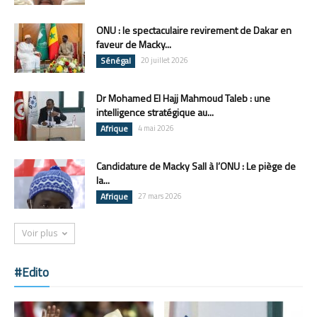
ONU : le spectaculaire revirement de Dakar en
faveur de Macky...
Sénégal
20 juillet 2026
Dr Mohamed El Hajj Mahmoud Taleb : une
intelligence stratégique au...
Afrique
4 mai 2026
Candidature de Macky Sall à l’ONU : Le piège de
la...
Afrique
27 mars 2026
Voir plus
#Edito