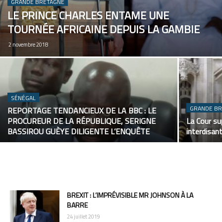
GRANDE BRETAGNE
LE PRINCE CHARLES ENTAME UNE
TOURNÉE AFRICAINE DEPUIS LA GAMBIE
2 novembre 2018
SÉNÉGAL
GRANDE B
REPORTAGE TENDANCIEUX DE LA BBC : LE
PROCUREUR DE LA RÉPUBLIQUE, SERIGNE
La Cour su
BASSIROU GUÈYE DILIGENTE L’ENQUÊTE
interdisan
BREXIT : L’IMPRÉVISIBLE MR JOHNSON À LA
BARRE
24 juillet 2019