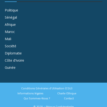
Politique
Sénégal
Afrique
Maroc
Mali
Société
Diplomatie
Côte d’Ivoire
Guinée
Conditions Générales d’Utilisation (CGU)
Informations légales
Charte Ethique
Qui Sommes-Nous ?
Contact
© 2025 - Afrique Confidentielle