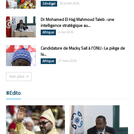
Sénégal
20 juillet 2026
Dr Mohamed El Hajj Mahmoud Taleb : une
intelligence stratégique au...
Afrique
4 mai 2026
Candidature de Macky Sall à l’ONU : Le piège de
la...
Afrique
27 mars 2026
Voir plus
#Edito