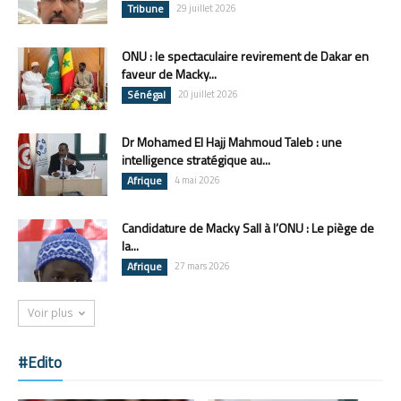
Tribune
29 juillet 2026
ONU : le spectaculaire revirement de Dakar en
faveur de Macky...
Sénégal
20 juillet 2026
Dr Mohamed El Hajj Mahmoud Taleb : une
intelligence stratégique au...
Afrique
4 mai 2026
Candidature de Macky Sall à l’ONU : Le piège de
la...
Afrique
27 mars 2026
Voir plus
#Edito