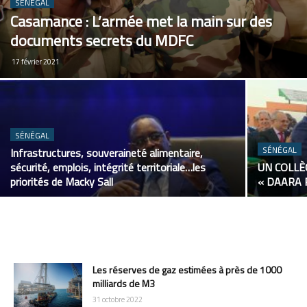
SÉNÉGAL
Casamance : L’armée met la main sur des
documents secrets du MDFC
17 février 2021
SÉNÉGAL
SÉNÉGAL
Infrastructures, souveraineté alimentaire,
sécurité, emplois, intégrité territoriale…les
UN COLLÈ
priorités de Macky Sall
« DAARA 
Les réserves de gaz estimées à près de 1000
milliards de M3
31 octobre 2022