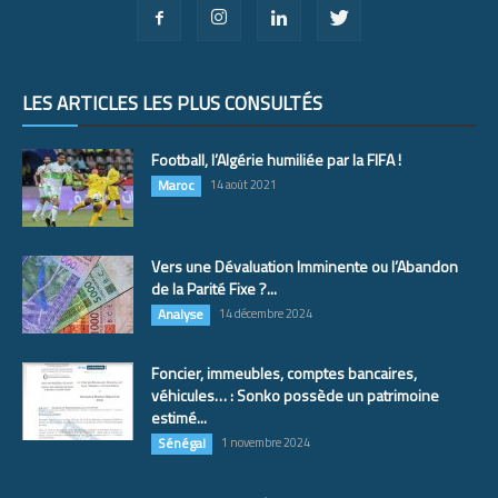
LES ARTICLES LES PLUS CONSULTÉS
Football, l’Algérie humiliée par la FIFA !
Maroc
14 août 2021
Vers une Dévaluation Imminente ou l’Abandon
de la Parité Fixe ?...
Analyse
14 décembre 2024
Foncier, immeubles, comptes bancaires,
véhicules… : Sonko possède un patrimoine
estimé...
Sénégal
1 novembre 2024