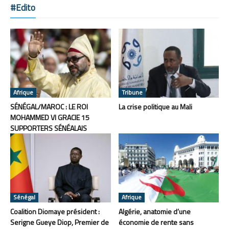
#Edito
Afrique
Tribune
SÉNÉGAL/MAROC : LE ROI
La crise politique au Mali
MOHAMMED VI GRACIE 15
SUPPORTERS SÉNÉALAIS
Sénégal
Afrique
Coalition Diomaye président :
Algérie, anatomie d’une
Serigne Gueye Diop, Premier de
économie de rente sans