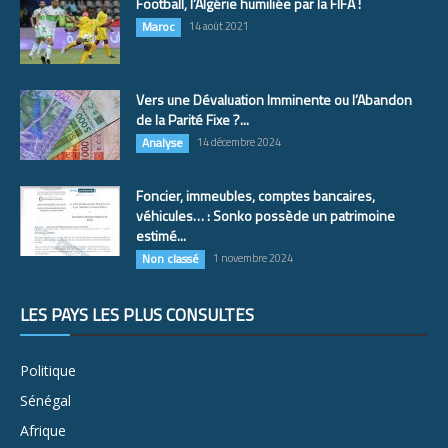
Football, l’Algérie humiliée par la FIFA !
Maroc
14 août 2021
Vers une Dévaluation Imminente ou l’Abandon
de la Parité Fixe ?...
Analyse
14 décembre 2024
Foncier, immeubles, comptes bancaires,
véhicules… : Sonko possède un patrimoine
estimé...
Non classé
1 novembre 2024
LES PAYS LES PLUS CONSULTÉS
Politique
Sénégal
Afrique