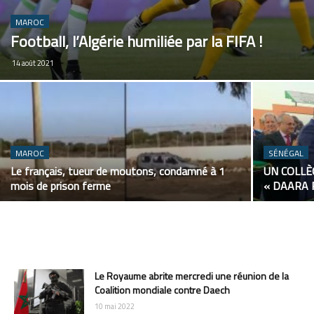
MAROC
Football, l’Algérie humiliée par la FIFA !
14 août 2021
MAROC
SÉNÉGAL
Le français, tueur de moutons, condamné à 1
UN COLLÈ
mois de prison ferme
« DAARA 
Le Royaume abrite mercredi une réunion de la
Coalition mondiale contre Daech
10 mai 2022