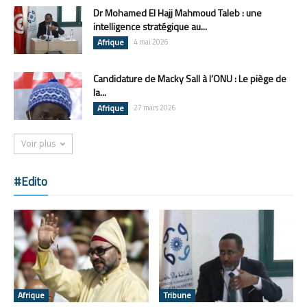
Dr Mohamed El Hajj Mahmoud Taleb : une
intelligence stratégique au...
Afrique
4 mai 2026
Candidature de Macky Sall à l’ONU : Le piège de
la...
Afrique
27 mars 2026
Voir plus
#Edito
Afrique
Tribune