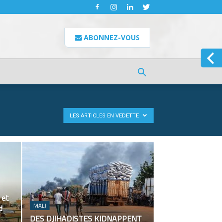
ABONNEZ-VOUS
LES ARTICLES EN VEDETTE
 et
MALI
d
DES DJIHADISTES KIDNAPPENT