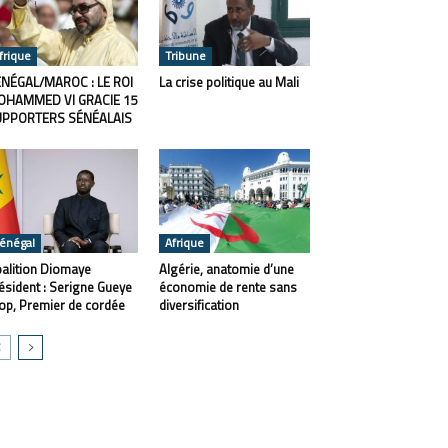
frique
Tribune
NÉGAL/MAROC : LE ROI
La crise politique au Mali
OHAMMED VI GRACIE 15
UPPORTERS SÉNÉALAIS
énégal
Afrique
alition Diomaye
Algérie, anatomie d’une
ésident : Serigne Gueye
économie de rente sans
op, Premier de cordée
diversification