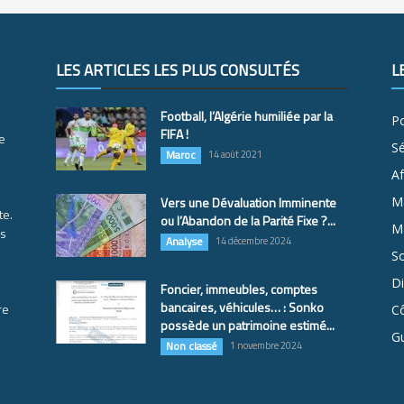
LES ARTICLES LES PLUS CONSULTÉS
L
Football, l’Algérie humiliée par la
Po
FIFA !
e
S
Maroc
14 août 2021
Af
Vers une Dévaluation Imminente
M
te.
ou l’Abandon de la Parité Fixe ?...
Ma
es
Analyse
14 décembre 2024
So
D
Foncier, immeubles, comptes
bancaires, véhicules… : Sonko
re
Cô
possède un patrimoine estimé...
G
Non classé
1 novembre 2024