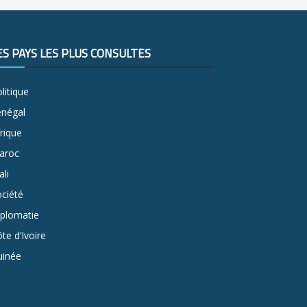
ES PAYS LES PLUS CONSULTÉS
litique
énégal
rique
aroc
li
ciété
iplomatie
te d’Ivoire
uinée