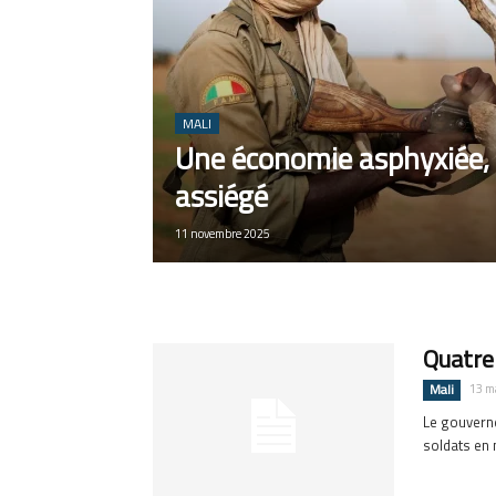
MALI
Une économie asphyxiée,
assiégé
11 novembre 2025
Quatre 
Mali
13 m
Le gouverne
soldats en 