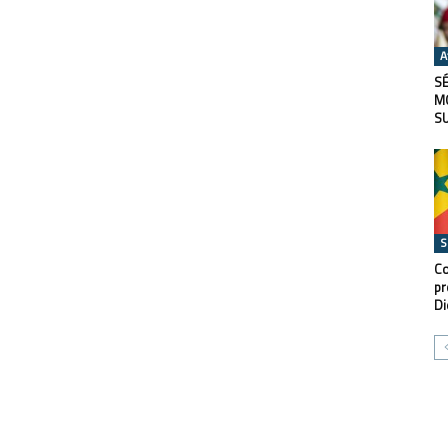
A
SÉ
M
S
S
Co
pr
Di