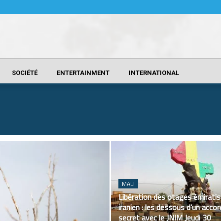
SOCIÉTÉ
ENTERTAINMENT
INTERNATIONAL
MALI
Libération des otages émiratis
iranien : les dessous d’un accor
secret avec le JNIM Jeudi 30