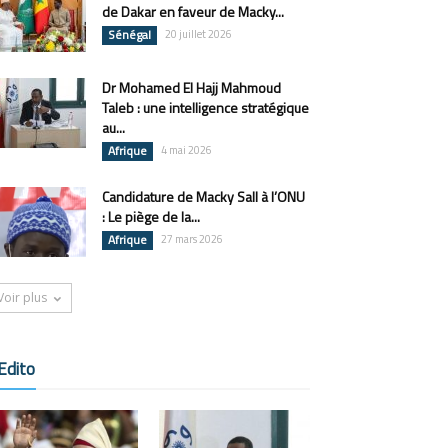
de Dakar en faveur de Macky...
Sénégal
20 juillet 2026
Dr Mohamed El Hajj Mahmoud
Taleb : une intelligence stratégique
au...
Afrique
4 mai 2026
Candidature de Macky Sall à l’ONU
: Le piège de la...
Afrique
27 mars 2026
Voir plus
Edito