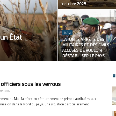
octobre 2025
MALI
 un État
LA JUNTE ARRÊTE DES
MILITAIRES ET DES CIVILS
ACCUSÉS DE VOULOIR
DÉSTABILISER LE PAYS
#
officiers sous les verrous
ars 2016
ment du Mali fait face au détournement de primes attribuées aux
mission dans le Nord du pays. Une situation particulièrement...