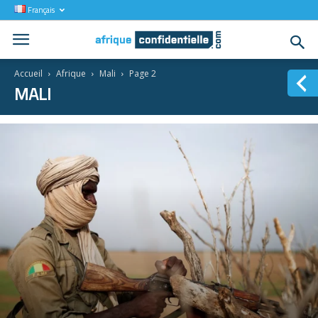
Français
Accueil
Afrique
Mali
Page 2
MALI