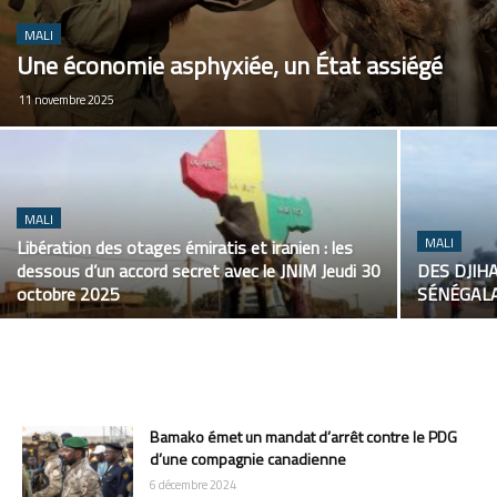
MALI
Une économie asphyxiée, un État assiégé
11 novembre 2025
MALI
MALI
Libération des otages émiratis et iranien : les
dessous d’un accord secret avec le JNIM Jeudi 30
DES DJIH
octobre 2025
SÉNÉGALA
Bamako émet un mandat d’arrêt contre le PDG
d’une compagnie canadienne
6 décembre 2024