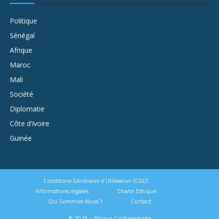
Politique
Sénégal
Afrique
Maroc
Mali
Société
Diplomatie
Côte d’Ivoire
Guinée
Conditions Générales d’Utilisation (CGU)
Informations légales
Charte Ethique
Qui Sommes-Nous ?
Contact
© 2025 - Afrique Confidentielle