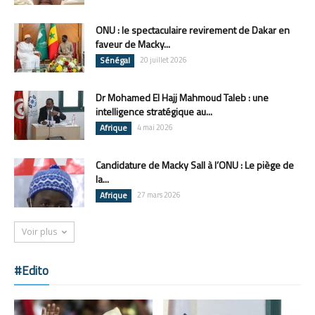
ONU : le spectaculaire revirement de Dakar en
faveur de Macky...
Sénégal
20 juillet 2026
Dr Mohamed El Hajj Mahmoud Taleb : une
intelligence stratégique au...
Afrique
4 mai 2026
Candidature de Macky Sall à l’ONU : Le piège de
la...
Afrique
27 mars 2026
Voir plus
#Edito