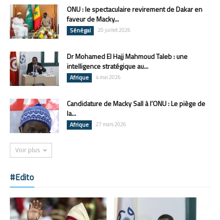
ONU : le spectaculaire revirement de Dakar en
faveur de Macky...
Sénégal
20 juillet 2026
Dr Mohamed El Hajj Mahmoud Taleb : une
intelligence stratégique au...
Afrique
4 mai 2026
Candidature de Macky Sall à l’ONU : Le piège de
la...
Afrique
27 mars 2026
Voir plus
#Edito