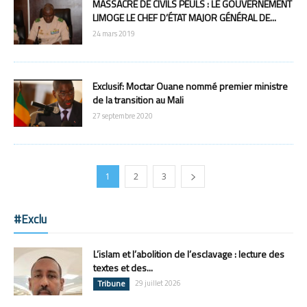
MASSACRE DE CIVILS PEULS : LE GOUVERNEMENT
LIMOGE LE CHEF D’ÉTAT MAJOR GÉNÉRAL DE...
24 mars 2019
Exclusif: Moctar Ouane nommé premier ministre
de la transition au Mali
27 septembre 2020
1
2
3
#Exclu
L’islam et l’abolition de l’esclavage : lecture des
textes et des...
Tribune
29 juillet 2026