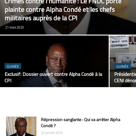
Crimes contre l’humanité : Le FNDC porte
plainte contre Alpha Condé et les chefs
militaires auprès de la CPI
21 mars 2020
GUINÉE
GUINÉE
Exclusif: Dossier ouvert contre Alpha Condé à la
Présidenti
CPI
CENI dénon
Répression sanglante : Qui va arrêter Alpha
Condé ?
20 janvier 2020