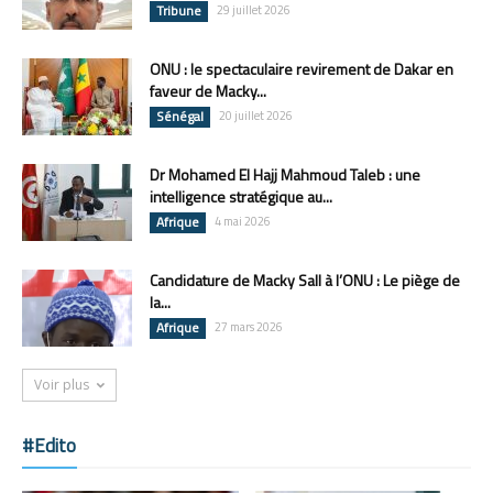
Tribune
29 juillet 2026
ONU : le spectaculaire revirement de Dakar en
faveur de Macky...
Sénégal
20 juillet 2026
Dr Mohamed El Hajj Mahmoud Taleb : une
intelligence stratégique au...
Afrique
4 mai 2026
Candidature de Macky Sall à l’ONU : Le piège de
la...
Afrique
27 mars 2026
Voir plus
#Edito