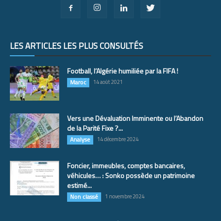
LES ARTICLES LES PLUS CONSULTÉS
Football, l’Algérie humiliée par la FIFA !
Maroc
14 août 2021
Vers une Dévaluation Imminente ou l’Abandon
de la Parité Fixe ?...
Analyse
14 décembre 2024
Foncier, immeubles, comptes bancaires,
véhicules… : Sonko possède un patrimoine
estimé...
Non classé
1 novembre 2024