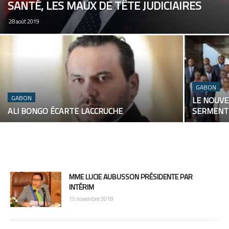
SANTÉ, LES MAUX DE TÊTE JUDICIAIRES
28 août 2019
GABON
GABON
LE NOUV
ALI BONGO ÉCARTE LACCRUCHE
SERMENT
MME LUCIE AUBUSSON PRÉSIDENTE PAR
INTÉRIM
15 novembre 2018