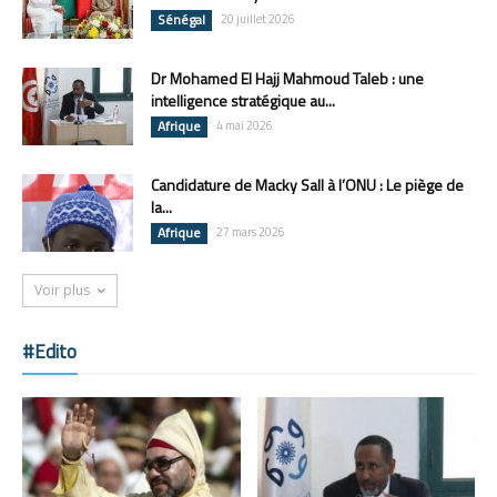
Sénégal
20 juillet 2026
Dr Mohamed El Hajj Mahmoud Taleb : une
intelligence stratégique au...
Afrique
4 mai 2026
Candidature de Macky Sall à l’ONU : Le piège de
la...
Afrique
27 mars 2026
Voir plus
#Edito