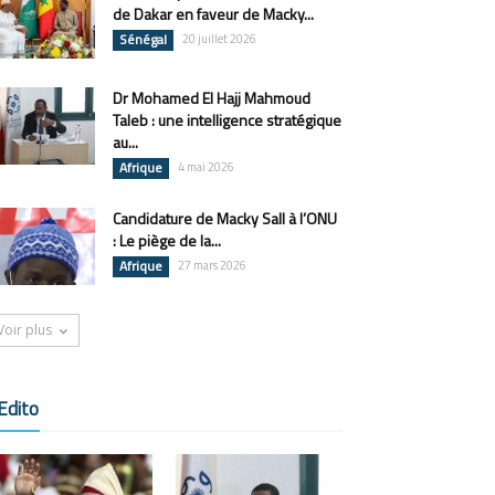
de Dakar en faveur de Macky...
Sénégal
20 juillet 2026
Dr Mohamed El Hajj Mahmoud
Taleb : une intelligence stratégique
au...
Afrique
4 mai 2026
Candidature de Macky Sall à l’ONU
: Le piège de la...
Afrique
27 mars 2026
Voir plus
Edito