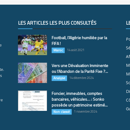
LES ARTICLES LES PLUS CONSULTÉS
L
Football, l’Algérie humiliée par la
Po
FIFA !
e
S
Maroc
14 août 2021
Af
Vers une Dévaluation Imminente
M
te.
ou l’Abandon de la Parité Fixe ?...
Ma
es
Analyse
14 décembre 2024
So
D
Foncier, immeubles, comptes
bancaires, véhicules… : Sonko
re
Cô
possède un patrimoine estimé...
G
Non classé
1 novembre 2024