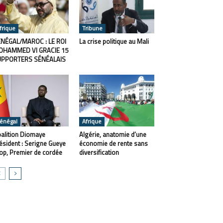
frique
Tribune
NÉGAL/MAROC : LE ROI
La crise politique au Mali
OHAMMED VI GRACIE 15
UPPORTERS SÉNÉALAIS
énégal
Afrique
alition Diomaye
Algérie, anatomie d’une
ésident : Serigne Gueye
économie de rente sans
op, Premier de cordée
diversification