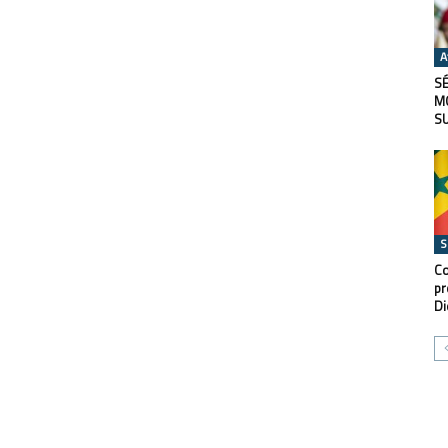
A
SÉ
M
S
S
Co
pr
Di