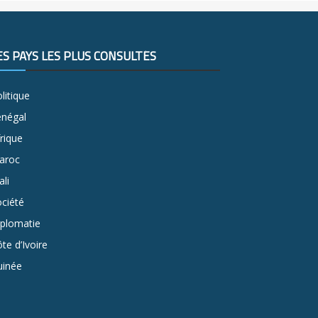
ES PAYS LES PLUS CONSULTÉS
litique
énégal
rique
aroc
li
ciété
iplomatie
te d’Ivoire
uinée