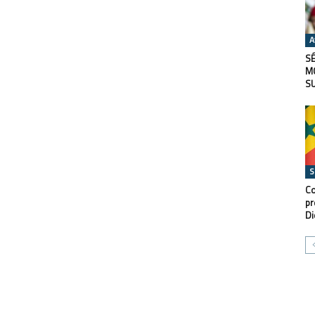
A
SÉ
M
S
S
Co
pr
Di