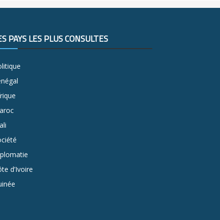
ES PAYS LES PLUS CONSULTÉS
litique
énégal
rique
aroc
li
ciété
iplomatie
te d’Ivoire
uinée