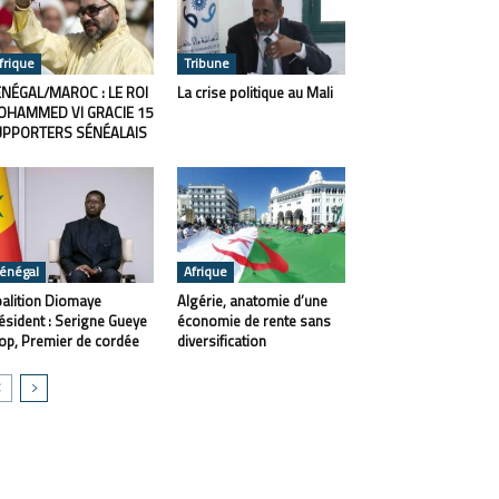
frique
Tribune
NÉGAL/MAROC : LE ROI
La crise politique au Mali
OHAMMED VI GRACIE 15
UPPORTERS SÉNÉALAIS
énégal
Afrique
alition Diomaye
Algérie, anatomie d’une
ésident : Serigne Gueye
économie de rente sans
op, Premier de cordée
diversification