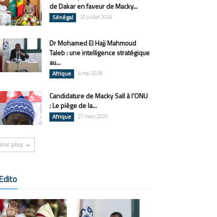
de Dakar en faveur de Macky...
Sénégal
20 juillet 2026
Dr Mohamed El Hajj Mahmoud
Taleb : une intelligence stratégique
au...
Afrique
4 mai 2026
Candidature de Macky Sall à l’ONU
: Le piège de la...
Afrique
27 mars 2026
Voir plus
Edito