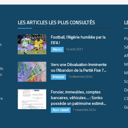
LES ARTICLES LES PLUS CONSULTÉS
L
Football, l’Algérie humiliée par la
Po
FIFA !
e
S
Maroc
14 août 2021
Af
Vers une Dévaluation Imminente
M
te.
ou l’Abandon de la Parité Fixe ?...
Ma
es
Analyse
14 décembre 2024
So
D
Foncier, immeubles, comptes
bancaires, véhicules… : Sonko
re
Cô
possède un patrimoine estimé...
G
Non classé
1 novembre 2024