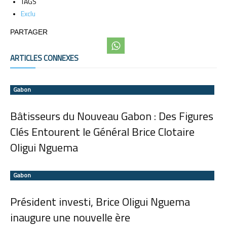
TAGS
Exclu
PARTAGER
ARTICLES CONNEXES
Facebook
Twitter
Gabon
Bâtisseurs du Nouveau Gabon : Des Figures
Clés Entourent le Général Brice Clotaire
Oligui Nguema
Gabon
Président investi, Brice Oligui Nguema
inaugure une nouvelle ère