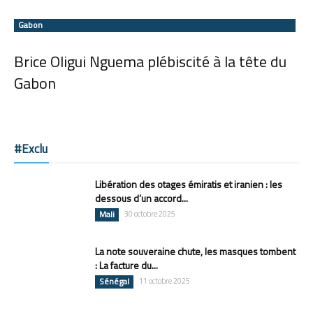
Gabon
Brice Oligui Nguema plébiscité à la tête du
Gabon
#Exclu
Libération des otages émiratis et iranien : les
dessous d’un accord...
Mali
30 octobre 2025
La note souveraine chute, les masques tombent
: La facture du...
Sénégal
11 octobre 2025