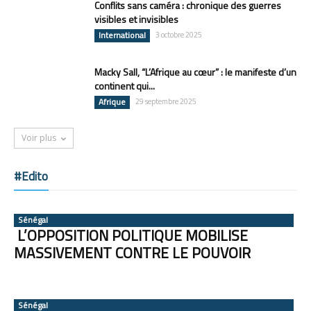
Conflits sans caméra : chronique des guerres
visibles et invisibles
International
3 octobre 2025
Macky Sall, “L’Afrique au cœur” : le manifeste d’un
continent qui...
Afrique
29 septembre 2025
Voir plus
#Edito
Sénégal
L’OPPOSITION POLITIQUE MOBILISE
MASSIVEMENT CONTRE LE POUVOIR
Sénégal