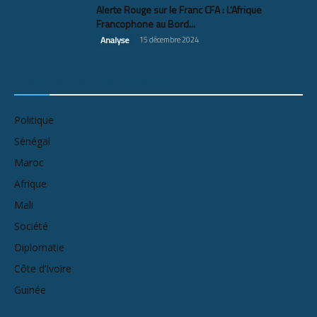
Alerte Rouge sur le Franc CFA : L’Afrique
Francophone au Bord...
Analyse
15 décembre 2024
LES PAYS LES PLUS CONSULTÉS
Politique
Sénégal
Maroc
Afrique
Mali
Société
Diplomatie
Côte d’Ivoire
Guinée